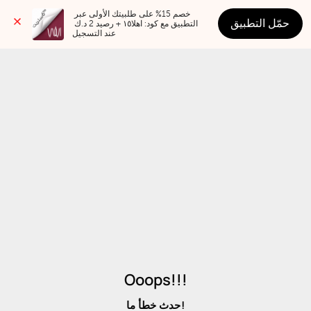
خصم 15% على طلبيتك الأولى عبر 
حمّل التطبيق
التطبيق مع كود: اهلا١٥ + رصيد 2 د.ك 
عند التسجيل
Ooops!!!
حدث خطأ ما!