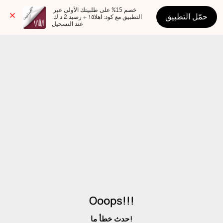
خصم 15% على طلبيتك الأولى عبر 
حمّل التطبيق
التطبيق مع كود: اهلا١٥ + رصيد 2 د.ك 
عند التسجيل
Ooops!!!
حدث خطأ ما!