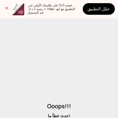
خصم 15% على طلبيتك الأولى عبر 
حمّل التطبيق
التطبيق مع كود: اهلا١٥ + رصيد 2 د.ك 
عند التسجيل
Ooops!!!
حدث خطأ ما!