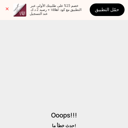
خصم 15% على طلبيتك الأولى عبر 
حمّل التطبيق
التطبيق مع كود: اهلا١٥ + رصيد 2 د.ك 
عند التسجيل
Ooops!!!
حدث خطأ ما!