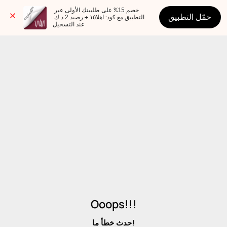
خصم 15% على طلبيتك الأولى عبر 
حمّل التطبيق
التطبيق مع كود: اهلا١٥ + رصيد 2 د.ك 
عند التسجيل
Ooops!!!
حدث خطأ ما!