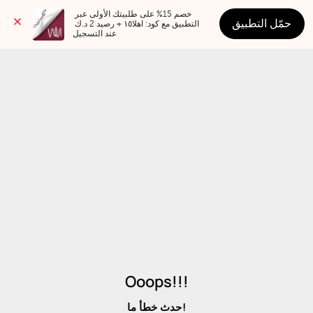
خصم 15% على طلبيتك الأولى عبر 
حمّل التطبيق
التطبيق مع كود: اهلا١٥ + رصيد 2 د.ك 
عند التسجيل
Ooops!!!
حدث خطأ ما!