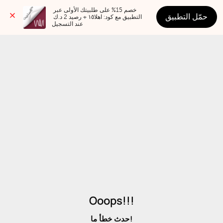
خصم 15% على طلبيتك الأولى عبر 
حمّل التطبيق
التطبيق مع كود: اهلا١٥ + رصيد 2 د.ك 
عند التسجيل
Ooops!!!
حدث خطأ ما!