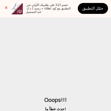
خصم 15% على طلبيتك الأولى عبر 
حمّل التطبيق
التطبيق مع كود: اهلا١٥ + رصيد 2 د.ك 
عند التسجيل
Ooops!!!
حدث خطأ ما!