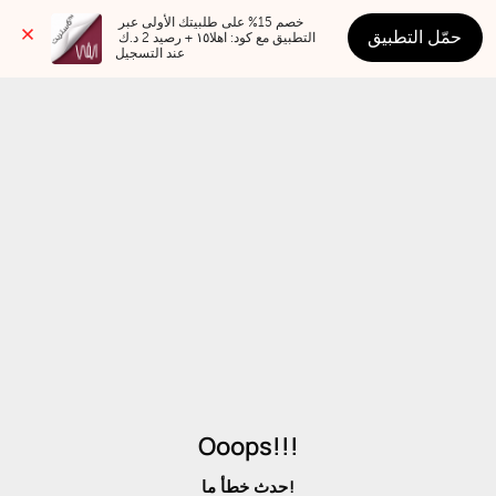
خصم 15% على طلبيتك الأولى عبر 
حمّل التطبيق
التطبيق مع كود: اهلا١٥ + رصيد 2 د.ك 
عند التسجيل
Ooops!!!
حدث خطأ ما!