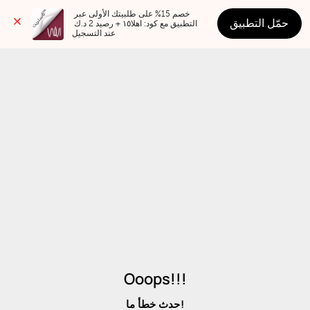
خصم 15% على طلبيتك الأولى عبر 
حمّل التطبيق
التطبيق مع كود: اهلا١٥ + رصيد 2 د.ك 
عند التسجيل
Ooops!!!
حدث خطأ ما!