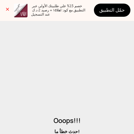
خصم 15% على طلبيتك الأولى عبر 
حمّل التطبيق
التطبيق مع كود: اهلا١٥ + رصيد 2 د.ك 
عند التسجيل
Ooops!!!
حدث خطأ ما!