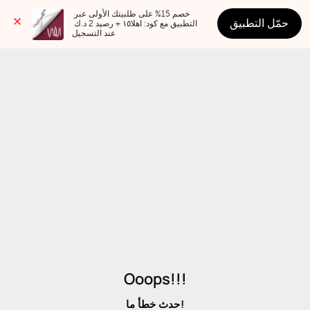
خصم 15% على طلبيتك الأولى عبر 
حمّل التطبيق
التطبيق مع كود: اهلا١٥ + رصيد 2 د.ك 
عند التسجيل
Ooops!!!
حدث خطأ ما!