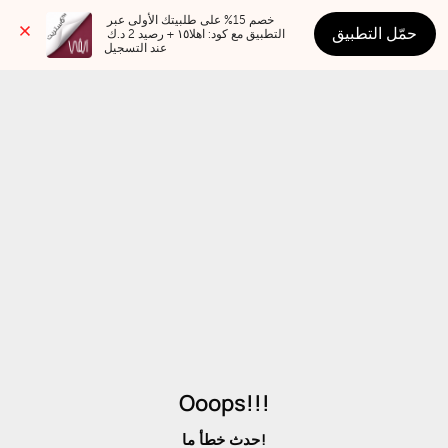
خصم 15% على طلبيتك الأولى عبر 
حمّل التطبيق
التطبيق مع كود: اهلا١٥ + رصيد 2 د.ك 
عند التسجيل
Ooops!!!
حدث خطأ ما!