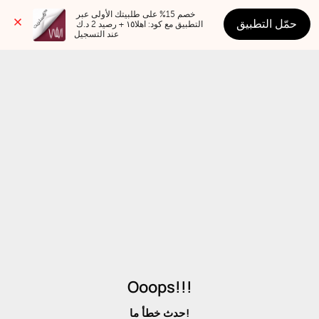
خصم 15% على طلبيتك الأولى عبر 
حمّل التطبيق
التطبيق مع كود: اهلا١٥ + رصيد 2 د.ك 
عند التسجيل
Ooops!!!
حدث خطأ ما!