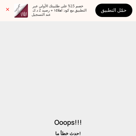
خصم 15% على طلبيتك الأولى عبر 
حمّل التطبيق
التطبيق مع كود: اهلا١٥ + رصيد 2 د.ك 
عند التسجيل
Ooops!!!
حدث خطأ ما!