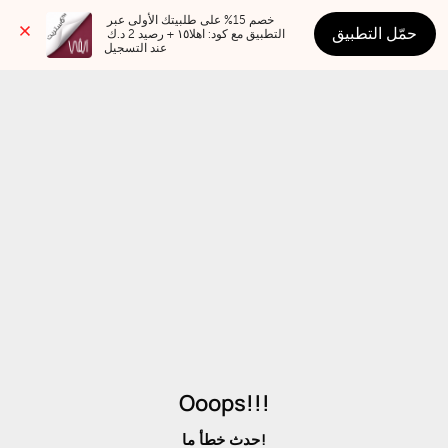
خصم 15% على طلبيتك الأولى عبر 
حمّل التطبيق
التطبيق مع كود: اهلا١٥ + رصيد 2 د.ك 
عند التسجيل
Ooops!!!
حدث خطأ ما!