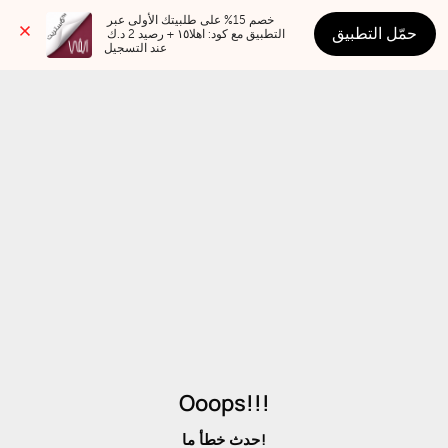
خصم 15% على طلبيتك الأولى عبر 
حمّل التطبيق
التطبيق مع كود: اهلا١٥ + رصيد 2 د.ك 
عند التسجيل
Ooops!!!
حدث خطأ ما!