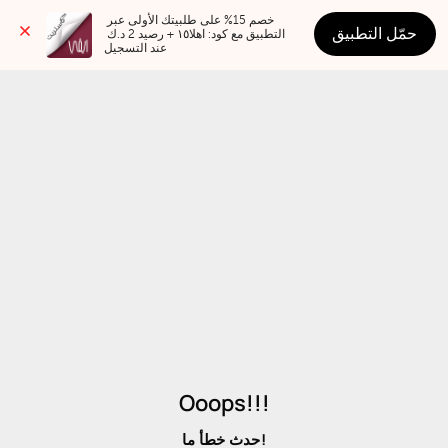
خصم 15% على طلبيتك الأولى عبر 
حمّل التطبيق
التطبيق مع كود: اهلا١٥ + رصيد 2 د.ك 
عند التسجيل
Ooops!!!
حدث خطأ ما!