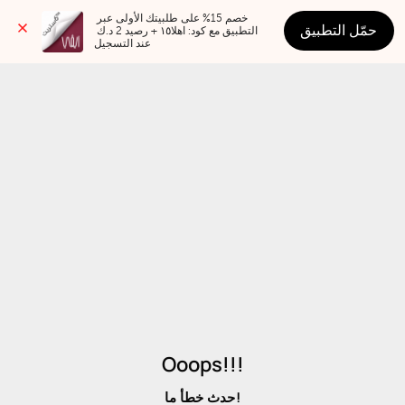
خصم 15% على طلبيتك الأولى عبر 
حمّل التطبيق
التطبيق مع كود: اهلا١٥ + رصيد 2 د.ك 
عند التسجيل
Ooops!!!
حدث خطأ ما!