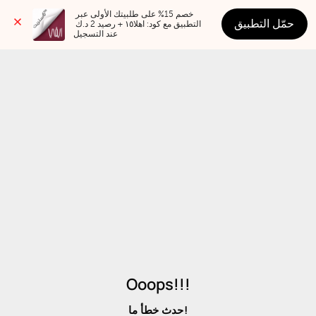
خصم 15% على طلبيتك الأولى عبر 
حمّل التطبيق
التطبيق مع كود: اهلا١٥ + رصيد 2 د.ك 
عند التسجيل
Ooops!!!
حدث خطأ ما!