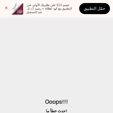
خصم 15% على طلبيتك الأولى عبر 
حمّل التطبيق
التطبيق مع كود: اهلا١٥ + رصيد 2 د.ك 
عند التسجيل
Ooops!!!
حدث خطأ ما!