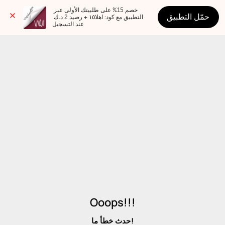
خصم 15% على طلبيتك الأولى عبر 
حمّل التطبيق
التطبيق مع كود: اهلا١٥ + رصيد 2 د.ك 
عند التسجيل
Ooops!!!
حدث خطأ ما!