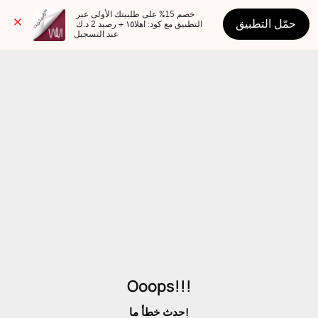
خصم 15% على طلبيتك الأولى عبر 
حمّل التطبيق
التطبيق مع كود: اهلا١٥ + رصيد 2 د.ك 
عند التسجيل
Ooops!!!
حدث خطأ ما!