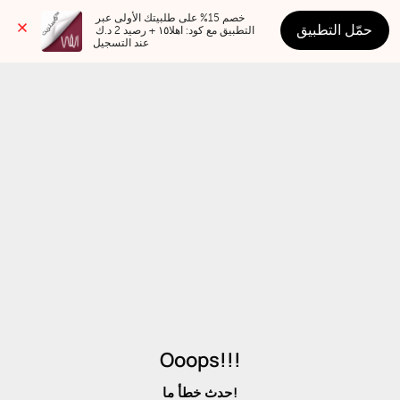
خصم 15% على طلبيتك الأولى عبر 
حمّل التطبيق
التطبيق مع كود: اهلا١٥ + رصيد 2 د.ك 
عند التسجيل
Ooops!!!
حدث خطأ ما!