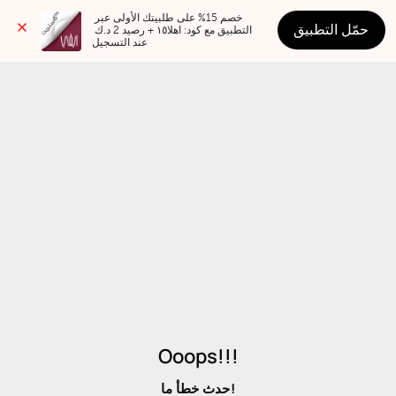
خصم 15% على طلبيتك الأولى عبر 
حمّل التطبيق
التطبيق مع كود: اهلا١٥ + رصيد 2 د.ك 
عند التسجيل
Ooops!!!
حدث خطأ ما!