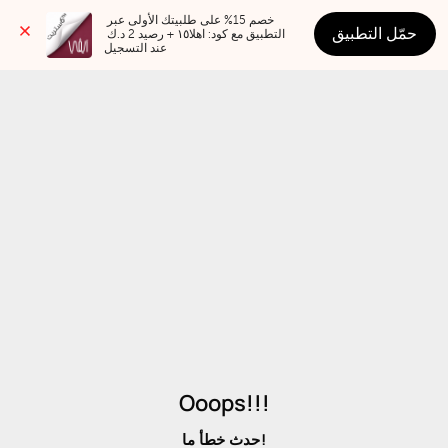
خصم 15% على طلبيتك الأولى عبر 
حمّل التطبيق
التطبيق مع كود: اهلا١٥ + رصيد 2 د.ك 
عند التسجيل
Ooops!!!
حدث خطأ ما!