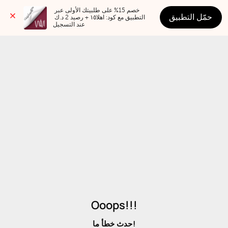
خصم 15% على طلبيتك الأولى عبر 
حمّل التطبيق
التطبيق مع كود: اهلا١٥ + رصيد 2 د.ك 
عند التسجيل
Ooops!!!
حدث خطأ ما!