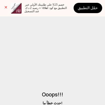
خصم 15% على طلبيتك الأولى عبر 
حمّل التطبيق
التطبيق مع كود: اهلا١٥ + رصيد 2 د.ك 
عند التسجيل
Ooops!!!
حدث خطأ ما!