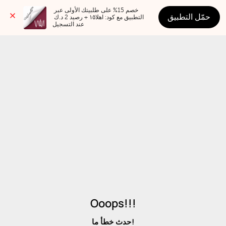
خصم 15% على طلبيتك الأولى عبر 
حمّل التطبيق
التطبيق مع كود: اهلا١٥ + رصيد 2 د.ك 
عند التسجيل
Ooops!!!
حدث خطأ ما!